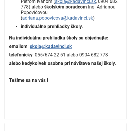
Petrom Ivanom (
skola@kadavinci.sk
, 0904 682
778) alebo
školským poradcom
Ing. Adrianou
Popovičovou
(
adriana.popovicova@kadavinci.sk
)
individuálne prehliadky školy.
Na individuálnu prehliadku školy sa objednajte:
emailom
:
skola@kadavinci.sk
telefonicky
: 055/674 22 51 alebo 0904 682 778
alebo kedykoľvek osobne pri návšteve našej školy.
Tešíme sa na vás !