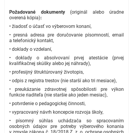
Požadované dokumenty
(originál alebo úradne
overená kópia)
:
• žiadosť o účasť vo výberovom konaní,
• presná adresa pre doručovanie písomností, email
a telefonický kontakt,
• doklady o vzdelaní,
• doklady o absolvovaní prvej atestácie (prvej
kvalifikačnej skúšky alebo jej náhrady),
• profesijný štruktúrovaný životopis,
• odpis z registra trestov (nie starší ako tri mesiace),
• preukázanie zdravotnej spôsobilosti pre výkon
funkcie riaditeľa (nie staršie ako jeden mesiac),
• potvrdenie o pedagogickej činnosti,
• vypracovaný návrh koncepcie rozvoja školy,
• písomný súhlas uchádzača so spracovaním
osobných údajov pre potreby výberového konania
v zmysle zákona č. 18/2018 Z. z. o ochrane osobných