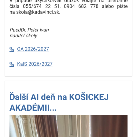
V prípade akýchkoľvek otázok volajte na telefónne
čísla 055/674 22 51, 0904 682 778 alebo píšte
na skola@kadavinci.sk.
PaedDr. Peter Ivan
riaditeľ školy
OA 2026/2027
KaIS 2026/2027
Ďalší AI deň na KOŠICKEJ
AKADÉMII...