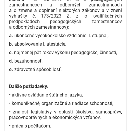
zamestnancoch a odborných zamestnancoch
a o zmene a doplnení niektorých zákonov a v znení
vyhlášky č. 173/2023 Z. z. o kvalifikačných
predpokladoch pedagogických zamestnancov
a odborných zamestnancov)
:
a.
ukončené vysokoškolské vzdelanie II. stupňa ,
b.
absolvovanie I. atestácie,
c.
najmenej päť rokov výkonu pedagogickej činnosti,
d.
bezúhonnosť,
e.
zdravotná spôsobilosť.
Ďalšie požiadavky:
• aktívne ovládanie štátneho jazyka,
• komunikačné, organizačné a riadiace schopnosti,
• znalosť legislatívy v oblasti školstva, samosprávy,
pracovnoprávnych a ekonomických vzťahov,
• práca s počítačom.