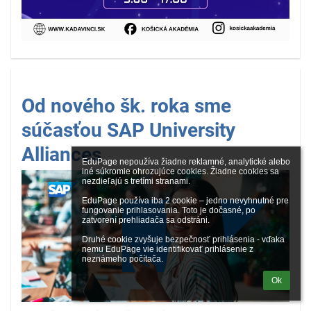
Od nového šk. roka sme
súčasťou SAP University
Alliances
EduPage nepoužíva žiadne reklamné, analytické alebo 
iné súkromie ohrozujúce cookies. Žiadne cookies sa 
nezdieľajú s tretími stranami.

EduPage používa iba 2 cookie – jedno nevyhnutné pre 
fungovanie prihlasovania. Toto je dočasné, po 
zatvorení prehliadača sa odstráni.

Druhé cookie zvyšuje bezpečnosť prihlásenia - vďaka 
nemu EduPage vie identifikovať prihlásenie z 
neznámeho počítača.
Ok