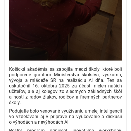
Košická akadémia sa zapojila medzi školy, ktoré boli
podporené grantom Ministerstva školstva, výskumu,
vývoja a mládeže SR na realizáciu AI dňa. Ten sa
uskutočnil 16. októbra 2025 za účasti nielen našich
učiteľov, ale aj kolegov zo siedmych základných škôl
a hostí z radov žiakov, rodičov a firemných partnerov
školy.
Podujatie bolo venované využívaniu umelej inteligencii
vo vzdelávaní aj v príprave na vyučovanie a diskusii
o výhodách a nevýhodách AI.
Pestrý program priniesol inovatívne workshopy,