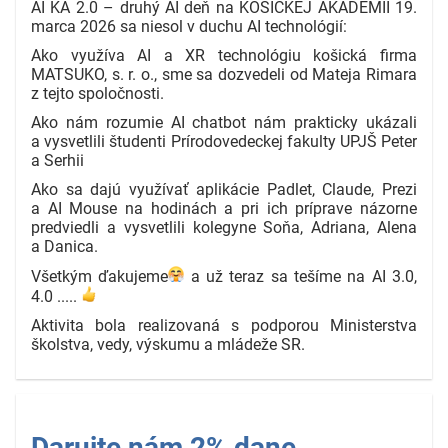
AI KA 2.0 – druhý AI deň na KOŠICKEJ AKADÉMII 19.
marca 2026 sa niesol v duchu AI technológií:
Ako využíva AI a XR technológiu košická firma
MATSUKO, s. r. o., sme sa dozvedeli od Mateja Rimara
z tejto spoločnosti.
Ako nám rozumie AI chatbot nám prakticky ukázali
a vysvetlili študenti Prírodovedeckej fakulty UPJŠ Peter
a Serhii
Ako sa dajú využívať aplikácie Padlet, Claude, Prezi
a AI Mouse na hodinách a pri ich príprave názorne
predviedli a vysvetlili kolegyne Soňa, Adriana, Alena
a Danica.
Všetkým ďakujeme
a už teraz sa tešíme na AI 3.0,
4.0 .....
Aktivita bola realizovaná s podporou Ministerstva
školstva, vedy, výskumu a mládeže SR.
Darujte nám 2% dane