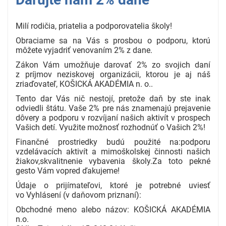
Milí rodičia, priatelia a podporovatelia školy!
Obraciame sa na Vás s prosbou o podporu, ktorú
môžete vyjadriť venovaním 2% z dane.
Zákon Vám umožňuje darovať 2% zo svojich daní
z príjmov neziskovej organizácii, ktorou je aj náš
zriaďovateľ, KOŠICKÁ AKADÉMIA n. o..
Tento dar Vás nič nestojí, pretože daň by ste inak
odviedli štátu. Vaše 2% pre nás znamenajú prejavenie
dôvery a podporu v rozvíjaní našich aktivít v prospech
Vašich detí. Využite možnosť rozhodnúť o Vašich 2%!
Finančné prostriedky budú použité na:podporu
vzdelávacích aktivít a mimoškolskej činnosti našich
žiakov,skvalitnenie vybavenia školy.Za toto pekné
gesto Vám vopred ďakujeme!
Údaje o prijímateľovi, ktoré je potrebné uviesť
vo Vyhlásení (v daňovom priznaní):
Obchodné meno alebo názov: KOŠICKÁ AKADÉMIA
n.o.