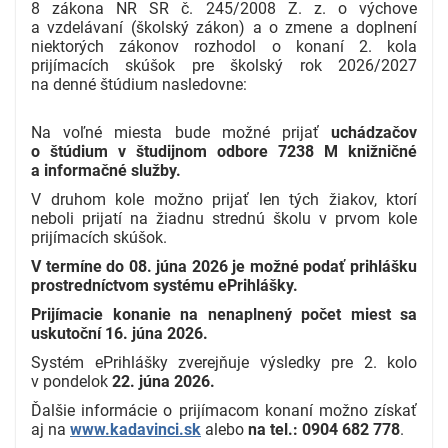
8
zákona NR SR č. 245/2008 Z. z. o výchove
a vzdelávaní (školský zákon) a o zmene a doplnení
niektorých zákonov rozhodol o konaní 2. kola
prijímacích skúšok pre školský rok 2026/2027
na denné štúdium nasledovne:
Na voľné miesta bude možné prijať
uchádzačov
o štúdium v študijnom odbore 7238 M knižničné
a informačné služby.
V druhom kole možno prijať len tých žiakov, ktorí
neboli prijatí na žiadnu strednú školu v prvom kole
prijímacích skúšok.
V termíne do 08. júna 2026 je možné podať prihlášku
prostredníctvom systému ePrihlášky.
Prijímacie konanie na nenaplnený počet miest sa
uskutoční 16. júna 2026.
Systém ePrihlášky zverejňuje výsledky pre 2. kolo
v pondelok
22. júna 2026.
Ďalšie informácie o prijímacom konaní možno získať
aj na
www.kadavinci.sk
alebo
na tel.: 0904 682 778
.