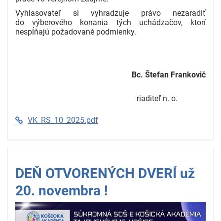
Vyhlasovateľ si vyhradzuje právo nezaradiť
do výberového konania tých uchádzačov, ktorí
nespĺňajú požadované podmienky.
Bc. Štefan Frankovič
riaditeľ n. o.
VK_RS_10_2025.pdf
DEŇ OTVORENÝCH DVERÍ už
20. novembra !