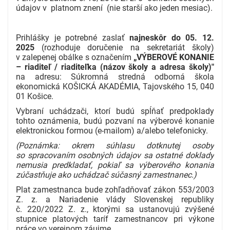
údajov v platnom znení (nie starší ako jeden mesiac).
Prihlášky je potrebné zaslať
najneskôr do 05. 12.
2025
(rozhoduje doručenie na sekretariát školy)
v zalepenej obálke s označením
„VÝBEROVÉ KONANIE
– riaditeľ / riaditeľka (názov školy a adresa školy)"
na adresu: Súkromná stredná odborná škola
ekonomická KOŠICKÁ AKADÉMIA, Tajovského 15, 040
01 Košice.
Vybraní uchádzači, ktorí budú spĺňať predpoklady
tohto oznámenia, budú pozvaní na výberové konanie
elektronickou formou (e-mailom) a/alebo telefonicky.
(Poznámka: okrem súhlasu dotknutej osoby
so spracovaním osobných údajov sa ostatné doklady
nemusia predkladať, pokiaľ sa výberového konania
zúčastňuje ako uchádzač súčasný zamestnanec.)
Plat zamestnanca bude zohľadňovať zákon 553/2003
Z. z. a Nariadenie vlády Slovenskej republiky
č. 220/2022 Z. z., ktorými sa ustanovujú zvýšené
stupnice platových taríf zamestnancov pri výkone
práce vo verejnom záujme.