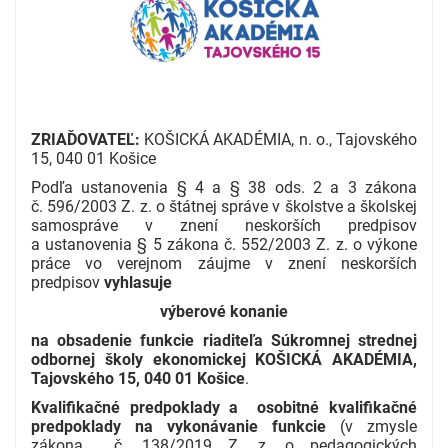
ZRIAĎOVATEĽ:
KOŠICKÁ AKADÉMIA, n. o., Tajovského
15, 040 01 Košice
Podľa ustanovenia § 4 a § 38 ods. 2 a 3 zákona
č. 596/2003 Z. z. o štátnej správe v školstve a školskej
samospráve v znení neskorších predpisov
a ustanovenia § 5 zákona č. 552/2003 Z. z. o výkone
práce vo verejnom záujme v znení neskorších
predpisov
vyhlasuje
výberové konanie
na obsadenie funkcie riaditeľa Súkromnej strednej
odbornej školy ekonomickej KOŠICKÁ AKADÉMIA,
Tajovského 15, 040 01 Košice
.
Kvalifikačné predpoklady a osobitné kvalifikačné
predpoklady na vykonávanie funkcie
(v zmysle
zákona č. 138/2019 Z. z. o pedagogických