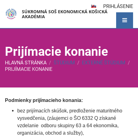
PRIHLÁSENIE
SÚKROMNÁ SOŠ EKONOMICKÁ KOŠICKÁ
AKADÉMIA
Prijímacie konanie
HLAVNÁ STRÁNKA
/
ŠTÚDIUM
/
EXTERNÉ ŠTÚDIUM
/
PRIJÍMACIE KONANIE
Prijímacie
Podmienky prijímacieho konania:
konanie
bez prijímacích skúšok, predloženie maturitného
vysvedčenia, (záujemci o ŠO 6332 Q získané
vzdelanie odboru skupiny 63 a 64 ekonomika,
organizácia, obchod a služby),