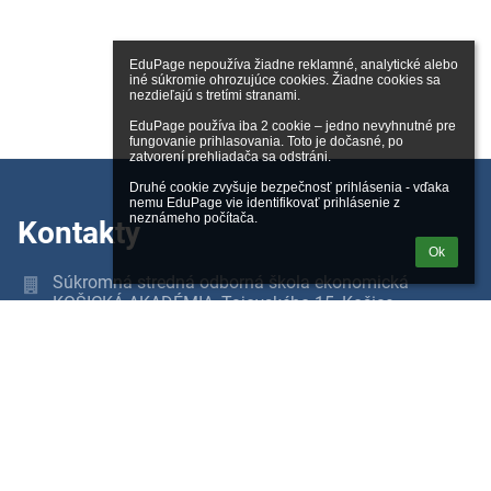
EduPage nepoužíva žiadne reklamné, analytické alebo 
iné súkromie ohrozujúce cookies. Žiadne cookies sa 
nezdieľajú s tretími stranami.

EduPage používa iba 2 cookie – jedno nevyhnutné pre 
fungovanie prihlasovania. Toto je dočasné, po 
zatvorení prehliadača sa odstráni.

Druhé cookie zvyšuje bezpečnosť prihlásenia - vďaka 
nemu EduPage vie identifikovať prihlásenie z 
neznámeho počítača.
Kontakty
Ok
Súkromná stredná odborná škola ekonomická
KOŠICKÁ AKADÉMIA, Tajovského 15, Košice
skola@kadavinci.sk
0556742251
sekretariát školy - 055 / 674 22 51,
riaditeľ PaedDr. Peter Ivan - 0904 682 778,
školský poradca Ing. Adriana Popovičová - 055 /
674 22 51