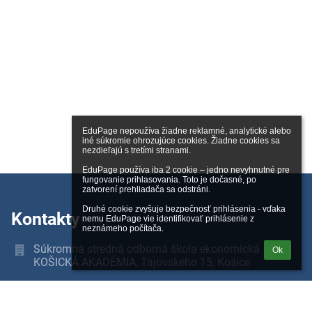
EduPage nepoužíva žiadne reklamné, analytické alebo 
iné súkromie ohrozujúce cookies. Žiadne cookies sa 
nezdieľajú s tretími stranami.

EduPage používa iba 2 cookie – jedno nevyhnutné pre 
fungovanie prihlasovania. Toto je dočasné, po 
zatvorení prehliadača sa odstráni.

Druhé cookie zvyšuje bezpečnosť prihlásenia - vďaka 
Kontakty
nemu EduPage vie identifikovať prihlásenie z 
neznámeho počítača.
Súkromná stredná odborná škola ekonomická
Ok
KOŠICKÁ AKADÉMIA, Tajovského 15, Košice
skola@kadavinci.sk
0556742251