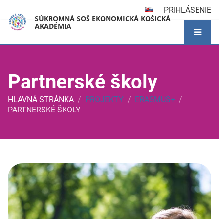
PRIHLÁSENIE
SÚKROMNÁ SOŠ EKONOMICKÁ KOŠICKÁ
AKADÉMIA
Partnerské školy
HLAVNÁ STRÁNKA
/
PROJEKTY
/
ERASMUS+
/
PARTNERSKÉ ŠKOLY
Partnerské
školy