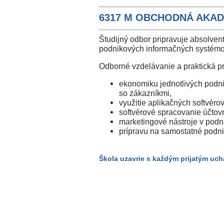
odbory
6317 M OBCHODNÁ AKAD
Študijný odbor pripravuje absolvent
podnikových informačných systémov a
Odborné vzdelávanie a praktická p
ekonomiku jednotlivých podni
so zákazníkmi,
využitie aplikačných softvéro
softvérové spracovanie účtov
marketingové nástroje v podni
prípravu na samostatné podni
Škola uzavrie s každým prijatým uc