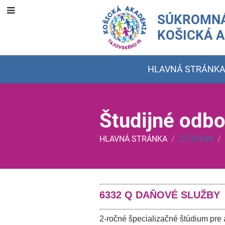
SÚKROMNÁ
KOŠICKÁ 
HLAVNÁ STRÁNK
Študijné odbo
HLAVNÁ STRÁNKA
/
ŠTÚDIUM
/
Študijné
6332 Q DAŇOVÉ SLUŽBY
2-ročné špecializačné štúdium pre