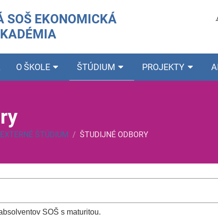
 SOŠ EKONOMICKÁ
AKADÉMIA
A
O ŠKOLE
ŠTÚDIUM
PROJEKTY
A
ry
EXTERNÉ ŠTÚDIUM
/
ŠTUDIJNÉ ODBORY
 absolventov SOŠ s maturitou.