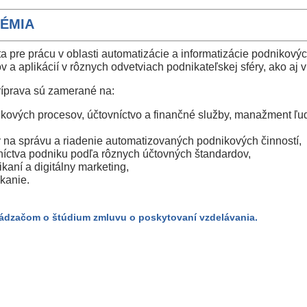
ÉMIA
a pre prácu v oblasti automatizácie a informatizácie podnikovýc
 aplikácií v rôznych odvetviach podnikateľskej sféry, ako aj v 
ríprava sú zamerané na:
kových procesov, účtovníctvo a finančné služby, manažment ľud
v na správu a riadenie automatizovaných podnikových činností,
níctva podniku podľa rôznych účtovných štandardov,
kaní a digitálny marketing,
kanie.
hádzačom o štúdium zmluvu o poskytovaní vzdelávania.