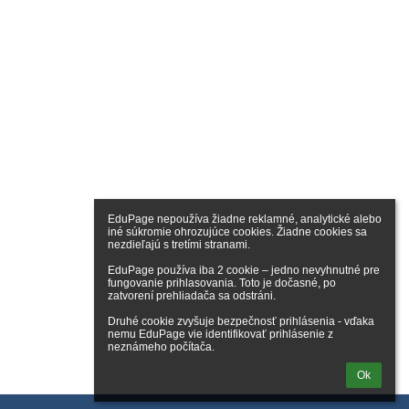
EduPage nepoužíva žiadne reklamné, analytické alebo 
iné súkromie ohrozujúce cookies. Žiadne cookies sa 
nezdieľajú s tretími stranami.

EduPage používa iba 2 cookie – jedno nevyhnutné pre 
fungovanie prihlasovania. Toto je dočasné, po 
zatvorení prehliadača sa odstráni.

Druhé cookie zvyšuje bezpečnosť prihlásenia - vďaka 
nemu EduPage vie identifikovať prihlásenie z 
neznámeho počítača.
Ok