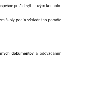
 úspešne prešiel výberovým konaním
ľom školy podľa výsledného poradia
vaných dokumentov
a odovzdaním