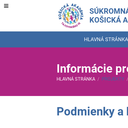
SÚKROMNÁ
KOŠICKÁ 
HLAVNÁ STRÁNK
Informácie p
HLAVNÁ STRÁNKA
/
PROJEKTY
Informácie
Podmienky a k