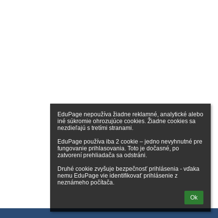
EduPage nepoužíva žiadne reklamné, analytické alebo 
iné súkromie ohrozujúce cookies. Žiadne cookies sa 
nezdieľajú s tretími stranami.

EduPage používa iba 2 cookie – jedno nevyhnutné pre 
fungovanie prihlasovania. Toto je dočasné, po 
zatvorení prehliadača sa odstráni.

Druhé cookie zvyšuje bezpečnosť prihlásenia - vďaka 
nemu EduPage vie identifikovať prihlásenie z 
neznámeho počítača.
Ok