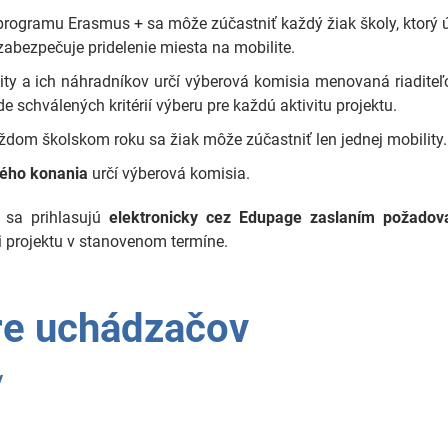
 programu Erasmus + sa môže zúčastniť každý žiak školy, ktorý
 zabezpečuje pridelenie miesta na mobilite.
ity a ich náhradníkov určí výberová komisia menovaná riadite
 schválených kritérií výberu pre každú aktivitu projektu.
ždom školskom roku sa žiak môže zúčastniť len jednej mobility.
ého konania
určí výberová komisia.
 sa prihlasujú
elektronicky cez Edupage zaslaním požado
i projektu v stanovenom termíne.
e uchádzačov
y