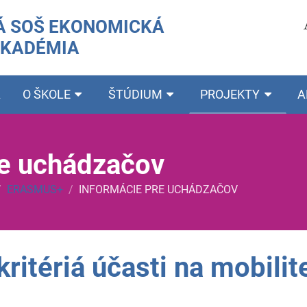
 SOŠ EKONOMICKÁ
AKADÉMIA
A
O ŠKOLE
ŠTÚDIUM
PROJEKTY
A
re uchádzačov
/
ERASMUS+
/
INFORMÁCIE PRE UCHÁDZAČOV
ritériá účasti na mobilit