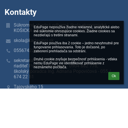
Kontakty
Súkromná stredná odborná škola ekonomická
EduPage nepoužíva žiadne reklamné, analytické alebo 
KOŠICKÁ AKADÉMIA, Tajovského 15, Košice
iné súkromie ohrozujúce cookies. Žiadne cookies sa 
nezdieľajú s tretími stranami.

skola@kadavinci.sk
EduPage používa iba 2 cookie – jedno nevyhnutné pre 
fungovanie prihlasovania. Toto je dočasné, po 
0556742251
zatvorení prehliadača sa odstráni.

Druhé cookie zvyšuje bezpečnosť prihlásenia - vďaka 
sekretariát školy - 055 / 674 22 51,
nemu EduPage vie identifikovať prihlásenie z 
riaditeľ PaedDr. Peter Ivan - 0904 682 778,
neznámeho počítača.
školský poradca Ing. Adriana Popovičová - 055 /
674 22 51
Ok
Tajovského 15
04001 Košice
Slovakia
IČO: 35547031
DIČ: 2021680892