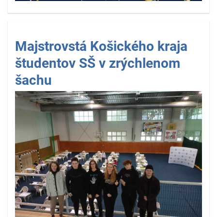
Majstrovstá Košického kraja
študentov SŠ v zrýchlenom
šachu