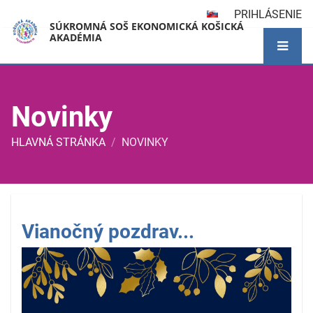
PRIHLÁSENIE
SÚKROMNÁ SOŠ EKONOMICKÁ KOŠICKÁ
AKADÉMIA
Novinky
HLAVNÁ STRÁNKA
/
NOVINKY
Novinky
Vianočný pozdrav...