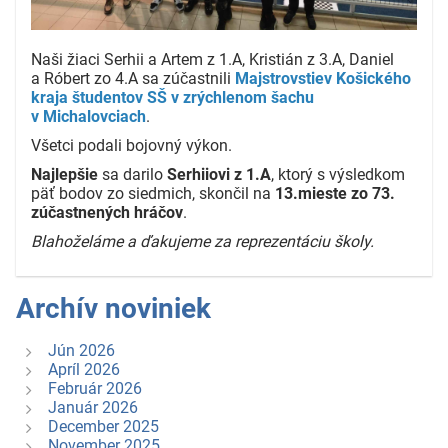
Naši žiaci Serhii a Artem z 1.A, Kristián z 3.A, Daniel
a Róbert zo 4.A sa zúčastnili
Majstrovstiev Košického
kraja študentov SŠ v zrýchlenom šachu
v Michalovciach
.
Všetci podali bojovný výkon.
Najlepšie
sa darilo
Serhiiovi z 1.A
, ktorý s výsledkom
päť bodov zo siedmich, skončil na
13.mieste zo 73.
zúčastnených hráčov
.
Blahoželáme a ďakujeme za reprezentáciu školy.
Archív noviniek
Jún 2026
Apríl 2026
Február 2026
Január 2026
December 2025
November 2025