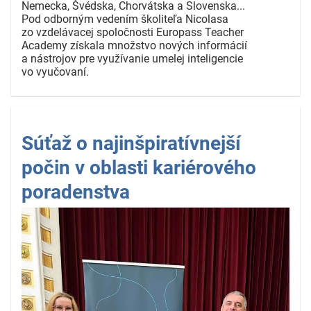
Nemecka, Švédska, Chorvátska a Slovenska...
Pod odborným vedením školiteľa Nicolasa
zo vzdelávacej spoločnosti Europass Teacher
Academy získala množstvo nových informácií
a nástrojov pre využívanie umelej inteligencie
vo vyučovaní.
Súťaž o najinšpiratívnejší
počin v oblasti kariérového
poradenstva