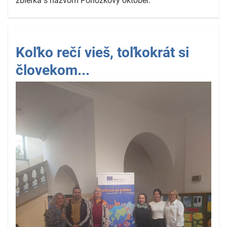
zbierka s názvom Ponožkový október.
Koľko rečí vieš, toľkokrát si
človekom...