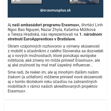
Aj
naši ambasádori programu Erasmus+,
štvrtáci Linh
Ngoc Bao Nguyen, Nazar Zhyla, Katarína Mižíková
a Tereza Hradiská, nás reprezentovali na
1. národnom
stretnutí EuroApprentices v Bratislave
.
Okrem vzájomných rozhovorov a výmeny skúseností
z mobilít s účastníkmi z celého Slovenska sa dozvedeli
aj o nových možnostiach, ktoré ponúkajú európske
inštitúcie, aké zmeny im môže priniesť Erasmus+, ale
aj aké zručnosti by mal mať úspešný influencer...
Sme radi, že nielen im, ale aj mnohým ďalším našim
žiakom (a učiteľom) môžeme priniesť nové skúsenosti
aj v tomto školskom roku účasťou na zahraničných
mobilitách v rámci našich akreditovaných projektov
Erasmus+.