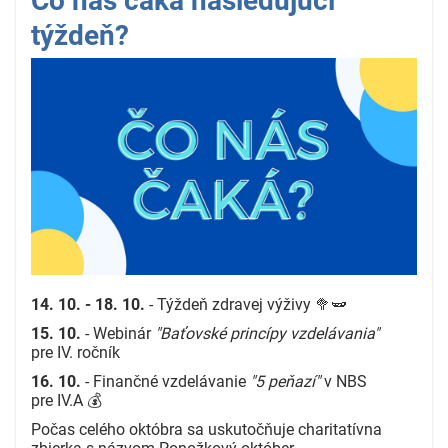
Čo nás čaká nasledujúci
týždeň?
14. 10. - 18. 10.
- Týždeň zdravej výživy 🥦🫛
15. 10.
- Webinár
"Baťovské princípy vzdelávania"
pre IV. ročník
16. 10.
- Finančné vzdelávanie
"5 peňazí"
v NBS
pre IV.A 💰
Počas celého októbra sa uskutočňuje charitatívna