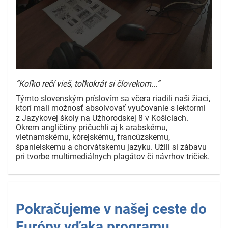
“Koľko rečí vieš, toľkokrát si človekom...“
Týmto slovenským príslovím sa včera riadili naši žiaci,
ktorí mali možnosť absolvovať vyučovanie s lektormi
z Jazykovej školy na Užhorodskej 8 v Košiciach.
Okrem angličtiny
pričuchli aj k arabskému
,
vietnamskému
, kórejskému
, francúzskemu
,
španielskemu
a chorvátskemu
jazyku. Užili si zábavu
pri tvorbe multimediálnych plagátov či návrhov tričiek
.
Pokračujeme v našej ceste do
Európy vďaka programu