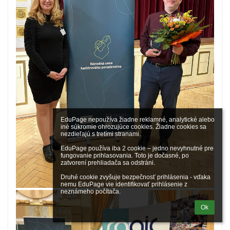
EduPage nepoužíva žiadne reklamné, analytické alebo 
iné súkromie ohrozujúce cookies. Žiadne cookies sa 
nezdieľajú s tretími stranami.

EduPage používa iba 2 cookie – jedno nevyhnutné pre 
fungovanie prihlasovania. Toto je dočasné, po 
zatvorení prehliadača sa odstráni.

Druhé cookie zvyšuje bezpečnosť prihlásenia - vďaka 
nemu EduPage vie identifikovať prihlásenie z 
neznámeho počítača.
Ok