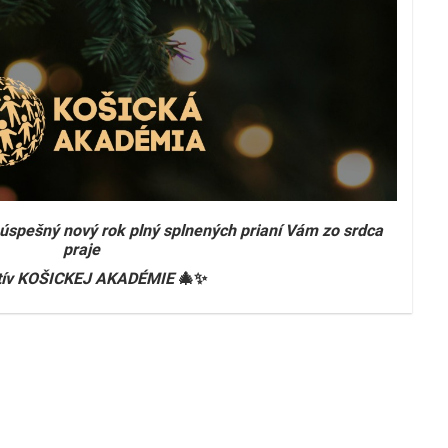
úspešný nový rok plný splnených prianí Vám zo srdca
praje
tív KOŠICKEJ AKADÉMIE
🎄✨