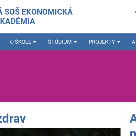
 SOŠ EKONOMICKÁ
AKADÉMIA
A
O ŠKOLE
ŠTÚDIUM
PROJEKTY
A
zdrav
A
n