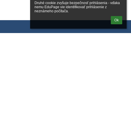
Druhé cookie zvyšuje bezpečnosť prihlásenia - vďaka 
nemu EduPage vie identifikovať prihlásenie z 
neznámeho počítača.
Ok
ogaléria
adne údaje