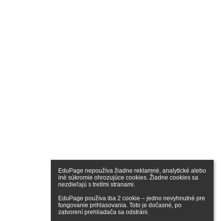
EduPage nepoužíva žiadne reklamné, analytické alebo 
iné súkromie ohrozujúce cookies. Žiadne cookies sa 
nezdieľajú s tretími stranami.

EduPage používa iba 2 cookie – jedno nevyhnutné pre 
fungovanie prihlasovania. Toto je dočasné, po 
zatvorení prehliadača sa odstráni.
