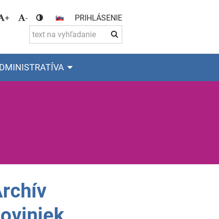
+
-
PRIHLÁSENIE
DMINISTRATÍVA
rchív
oviniek