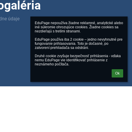
ogaléria
adne údaje
EduPage nepoužíva žiadne reklamné, analytické alebo 
iné súkromie ohrozujúce cookies. Žiadne cookies sa 
nezdieľajú s tretími stranami.

EduPage používa iba 2 cookie – jedno nevyhnutné pre 
fungovanie prihlasovania. Toto je dočasné, po 
zatvorení prehliadača sa odstráni.

Druhé cookie zvyšuje bezpečnosť prihlásenia - vďaka 
nemu EduPage vie identifikovať prihlásenie z 
neznámeho počítača.
Ok