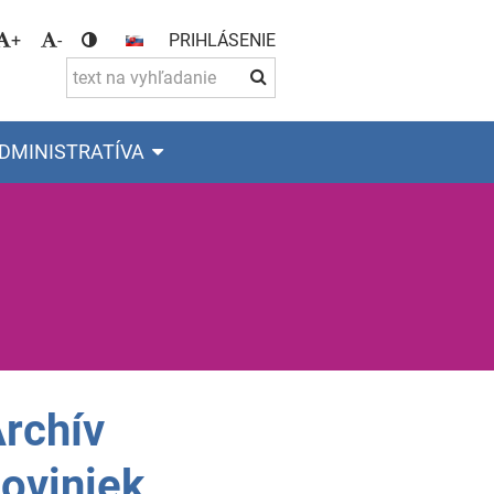
+
-
PRIHLÁSENIE
DMINISTRATÍVA
rchív
oviniek