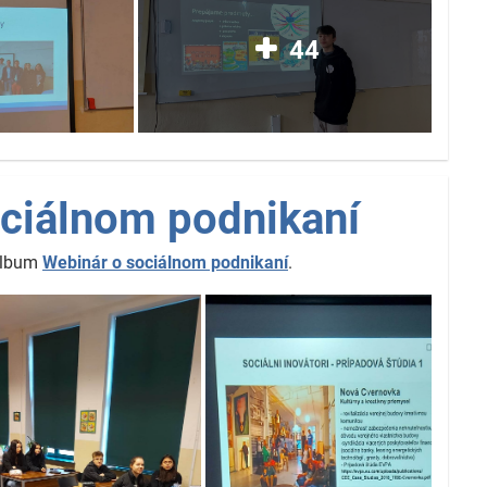
44
ciálnom podnikaní
 album
Webinár o sociálnom podnikaní
.