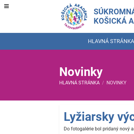
SÚKROMNÁ
KOŠICKÁ 
HLAVNÁ STRÁNK
Novinky
HLAVNÁ STRÁNKA
/
NOVINKY
Novinky
Lyžiarsky vý
Do fotogalérie bol pridaný nový