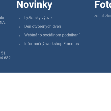
Novinky
Fot
zatiaľ ži
ola
Lyžiarsky výcvik
IA,
Deň otvorených dverí
Webinár o sociálnom podnikaní
Informačný workshop Erasmus
 51,
904 682