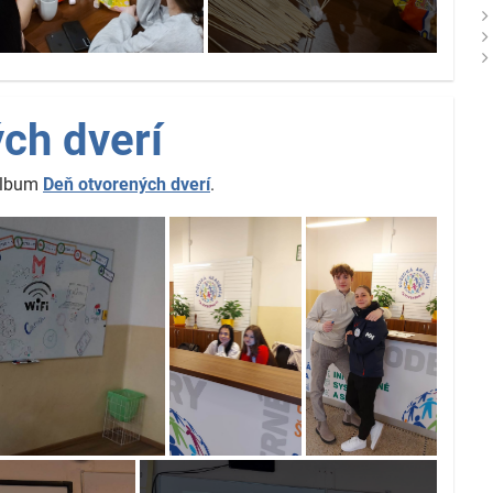
ch dverí
 album
Deň otvorených dverí
.