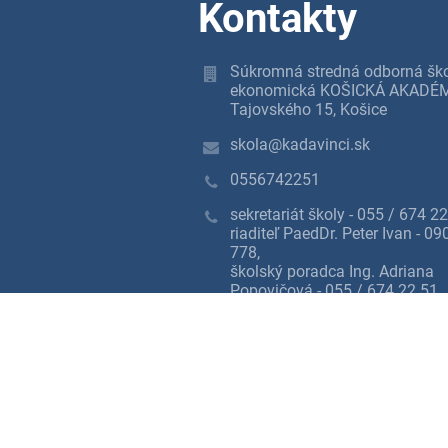
Kontakty
Súkromná stredná odborná šk
ekonomická KOŠICKÁ AKADÉM
Tajovského 15, Košice
skola@kadavinci.sk
0556742251
sekretariát školy - 055 / 674 22
riaditeľ PaedDr. Peter Ivan - 0
778,
školský poradca Ing. Adriana
Popovičová - 055 / 674 22 51
Tajovského 15
04001 Košice
Slovakia
IČO: 35547031
DIČ: 2021680892