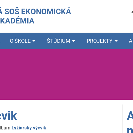
 SOŠ EKONOMICKÁ
AKADÉMIA
A
O ŠKOLE
ŠTÚDIUM
PROJEKTY
A
cvik
A
n
 album
Lyžiarsky výcvik
.