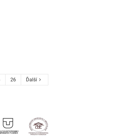
5
26
Ďalší