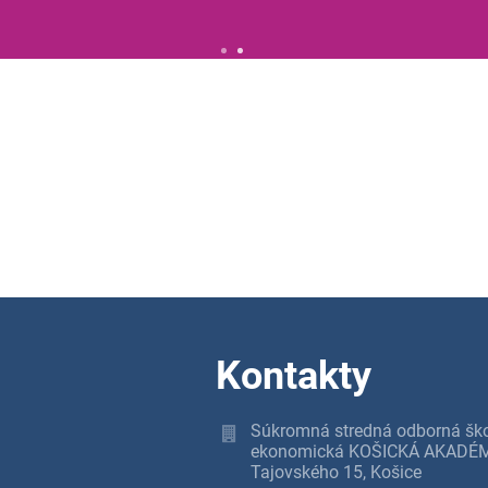
Kontakty
Súkromná stredná odborná šk
ekonomická KOŠICKÁ AKADÉM
Tajovského 15, Košice