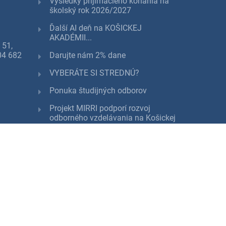
Výsledky prijímacieho konania na
školský rok 2026/2027
Ďalší AI deň na KOŠICKEJ
AKADÉMII...
 51,
904 682
Darujte nám 2% dane
VYBERÁTE SI STREDNÚ?
Ponuka študijných odborov
Projekt MIRRI podporí rozvoj
odborného vzdelávania na Košickej
akadémii
Zažite vianočný DEŇ OTVORENÝCH
DVERÍ už 16. decembra !