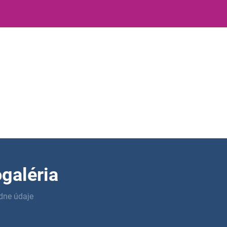
galéria
adne údaje