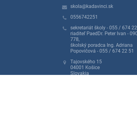
skola@kadavinci.sk
0556742251
sekretariát školy - 055 / 674 22
riaditeľ PaedDr. Peter Ivan - 0
778,
školský poradca Ing. Adriana
Popovičová - 055 / 674 22 51
Tajovského 15
04001 Košice
Slovakia
IČO: 35547031
DIČ: 2021680892
Bezbariérová verzia
+
-