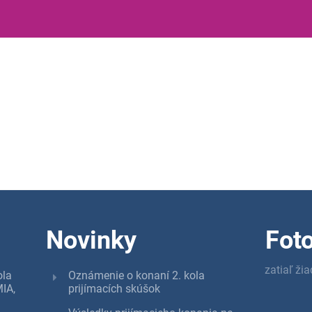
Novinky
Foto
zatiaľ ži
ola
Oznámenie o konaní 2. kola
IA,
prijímacích skúšok