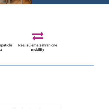
mpatickí
Realizujeme zahraničné
ia
mobility
________________________________________________________