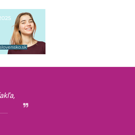
akľa,