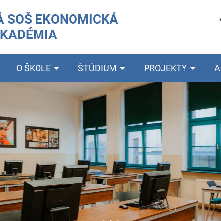
 SOŠ EKONOMICKÁ
AKADÉMIA
A
O ŠKOLE
ŠTÚDIUM
PROJEKTY
A
PONU
✔ 4-ročné 
- 6317 M 
- 7238 M i
✔ 2-ročné 
- 6332 Q d