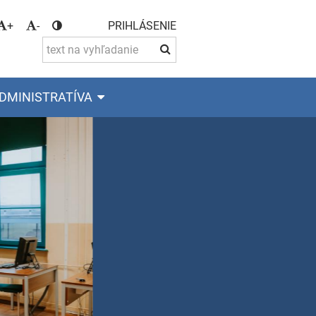
+
-
PRIHLÁSENIE
DMINISTRATÍVA
KA ŠTÚDIA
štúdium s maturitou pre absolventov ZŠ:
obchodná akadémia
nformačné služby
špecializačné štúdium pre absolventov SOŠ s maturitou:
aňové služby