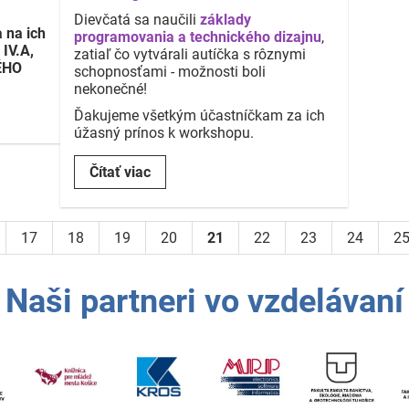
Dievčatá sa naučili
základy
 na ich
programovania a technického dizajnu
,
 IV.A,
zatiaľ čo vytvárali autíčka s rôznymi
ÉHO
schopnosťami - možnosti boli
nekonečné!
Ďakujeme všetkým účastníčkam za ich
úžasný prínos k workshopu.
🌟
Čítať viac
Workshop:
Microbit
a
17
18
19
20
21
22
23
24
2
Wukong
stavebnica!
💻:
Naši partneri vo vzdelávaní