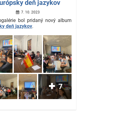
urópsky deň jazykov
7. 10. 2023
ogalérie bol pridaný nový album
ky deň jazykov
.
7