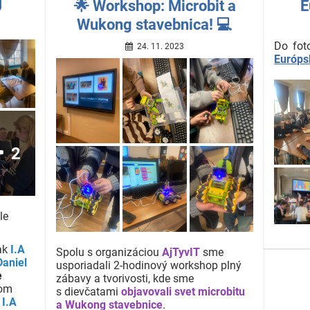
J
🌟 Workshop: Microbit a
E
Wukong stavebnica! 💻
Do fot
24. 11. 2023
Európs
2
le
iak
I.A
Spolu s organizáciou
AjTyvIT
sme
aniel
usporiadali 2-hodinový workshop plný
e
zábavy a tvorivosti,
kde sme
šom
s dievčatami
objavovali svet microbitu
 I.A
a Wukong stavebnice
.