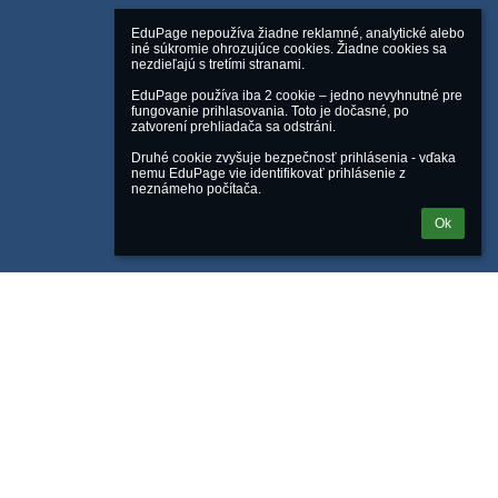
EduPage nepoužíva žiadne reklamné, analytické alebo 
iné súkromie ohrozujúce cookies. Žiadne cookies sa 
nezdieľajú s tretími stranami.

EduPage používa iba 2 cookie – jedno nevyhnutné pre 
fungovanie prihlasovania. Toto je dočasné, po 
zatvorení prehliadača sa odstráni.

Druhé cookie zvyšuje bezpečnosť prihlásenia - vďaka 
nemu EduPage vie identifikovať prihlásenie z 
neznámeho počítača.
Ok
Powered by
aSc EduPage