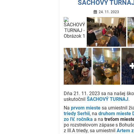
ŠACHOVÝ TURNA
24. 11. 2023
Dňa 21. 11. 2023 sa na našej ško
uskutočnil
ŠACHOVÝ TURNAJ
.
Na
prvom mieste
sa umiestnil ž
triedy Serhii
, na
druhom mieste D
zo IV. ročníka
a na
treťom miest
po rozstrelovom zápase s Bohu
z III.A triedy, sa umiestnil
Artem z