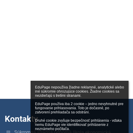
EduPage nepoužíva žiadne reklamné, analytické alebo 
iné súkromie ohrozujúce cookies. Žiadne cookies sa 
nezdieľajú s tretími stranami.

EduPage používa iba 2 cookie – jedno nevyhnutné pre 
fungovanie prihlasovania. Toto je dočasné, po 
zatvorení prehliadača sa odstráni.

Kontakty
Druhé cookie zvyšuje bezpečnosť prihlásenia - vďaka 
nemu EduPage vie identifikovať prihlásenie z 
neznámeho počítača.
Súkromná stredná odborná škola ekonomická