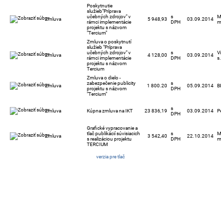
Poskytnutie
služieb"Príprava
učebných zdrojov" v
s
M
Zmluva
5 948,93
03.09.2014
rámci implementácie
DPH
m
projektu s názvom
"Tercium"
Zmluva o poskytnutí
služieb "Príprava
učebných zdrojov" v
s
V
Zmluva
4 128,00
03.09.2014
rámci implementácie
DPH
s.
projektu s názvom
Tercium
Zmluva o dielo -
zabezpečenie publicity
s
Zmluva
1 800.20
05.09.2014
B
projektu s názvom
DPH
"Tercium"
s
Zmluva
Kúpna zmluva na IKT
23 836,19
03.09.2014
P
DPH
Grafické vypracovanie a
tlač publikácií súvisiacich
s
M
Zmluva
3 542,40
22.10.2014
s realizáciou projektu
DPH
m
TERCIUM
verzia pre tlač