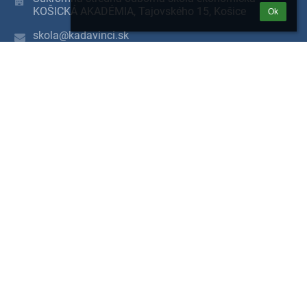
KOŠICKÁ AKADÉMIA, Tajovského 15, Košice
Ok
skola@kadavinci.sk
0556742251
sekretariát školy - 055 / 674 22 51,
riaditeľ PaedDr. Peter Ivan - 0904 682 778,
školský poradca Ing. Adriana Popovičová - 055 /
674 22 51
Tajovského 15
04001 Košice
Slovakia
IČO: 35547031
DIČ: 2021680892
Novinky
Oznámenie o konaní 2. kola prijímacích skúšok